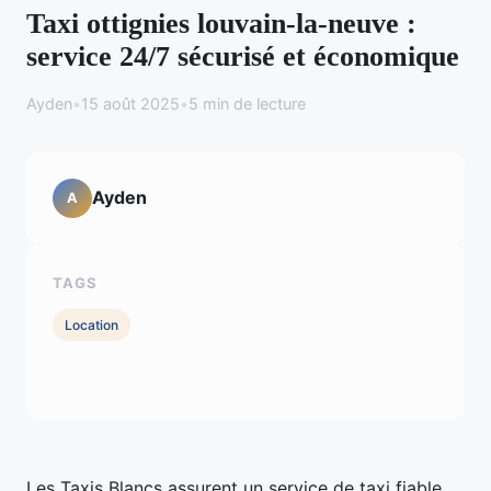
Taxi ottignies louvain-la-neuve :
service 24/7 sécurisé et économique
Ayden
•
15 août 2025
•
5 min de lecture
Ayden
A
TAGS
Location
Les Taxis Blancs assurent un service de taxi fiable