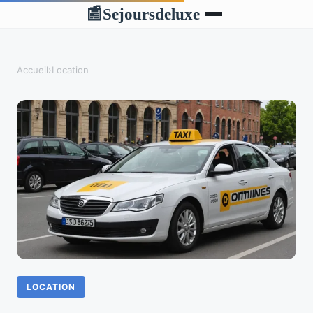
Sejoursdeluxe
📰
Accueil
›
Location
LOCATION