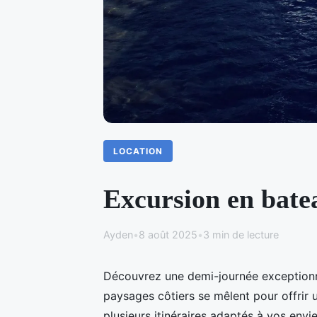
LOCATION
Excursion en bate
Ayden
•
8 août 2025
•
3 min de lecture
Découvrez une demi-journée exceptionn
paysages côtiers se mêlent pour offrir 
plusieurs itinéraires adaptés à vos envi