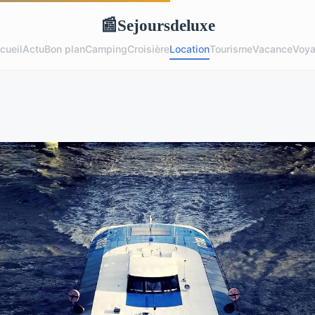
Sejoursdeluxe
📰
cueil
Actu
Bon plan
Camping
Croisière
Location
Tourisme
Vacance
Voy