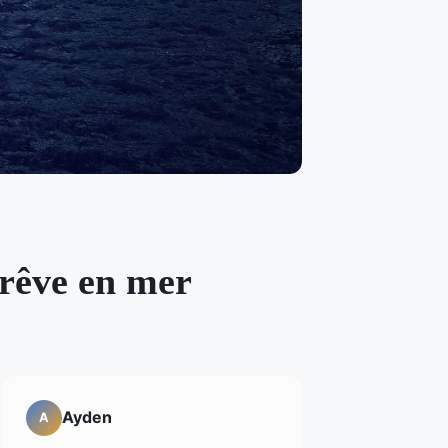
 rêve en mer
Ayden
A