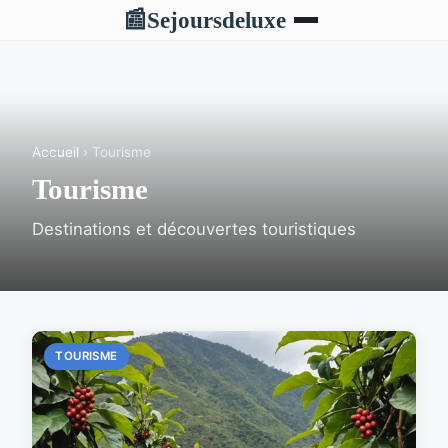
Sejoursdeluxe
📰
Accueil
› Tourisme
Tourisme
Destinations et découvertes touristiques
TOURISME