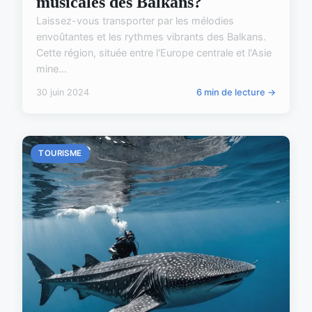
musicales des Balkans?
Laissez-vous transporter par les mélodies
envoûtantes et les rythmes vibrants des Balkans.
Cette région, située entre l'Europe centrale et l'Asie
mine...
30 juin 2024
6 min de lecture →
TOURISME